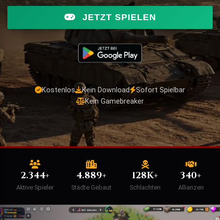
JETZT SPIELEN
Kostenlos
Kein Download
Sofort Spielbar
Kein Gamebreaker
2.344+
4.889+
128K+
340+
Aktive Spieler
Städte Gebaut
Schlachten
Allianzen